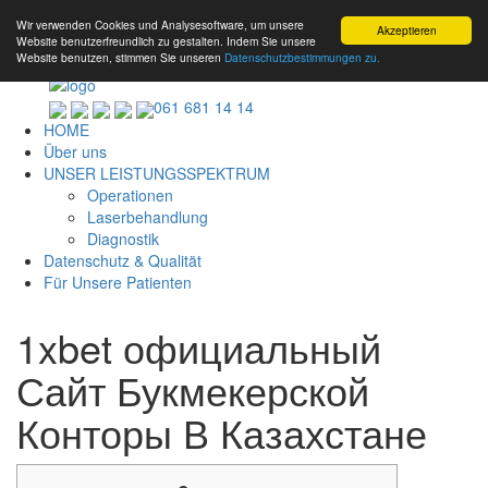
Wir verwenden Cookies und Analysesoftware, um unsere
Akzeptieren
Website benutzerfreundlich zu gestalten. Indem Sie unsere
Website benutzen, stimmen Sie unseren
Datenschutzbestimmungen zu.
061 681 14 14
HOME
Über uns
UNSER LEISTUNGSSPEKTRUM
Operationen
Laserbehandlung
Diagnostik
Datenschutz & Qualität
Für Unsere Patienten
1xbet официальный
Сайт Букмекерской
Конторы В Казахстане