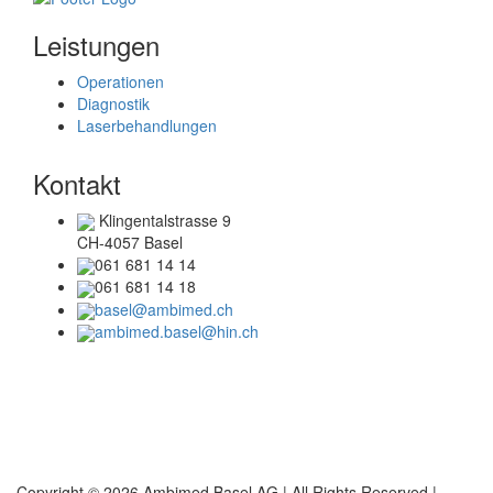
Leistungen
Operationen
Diagnostik
Laserbehandlungen
Kontakt
Klingentalstrasse 9
CH-4057 Basel
061 681 14 14
061 681 14 18
basel@ambimed.ch
ambimed.basel@hin.ch
Telefonzeiten
Mo + Di :
08.00 – 17.00 Uhr
Mi + Do :
08.00 – 15.00 Uhr
Copyright © 2026 Ambimed Basel AG |
All Rights Reserved |