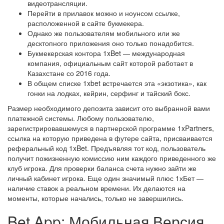
видеотрансляции.
Перейти в прилавок можно и ноунсом ссылке,
расположенной в сайте букмекера.
Однако же пользователям мобильного или же
десктопного приложения оно только понадобится.
Букмекерская контора 1xBet — международная
компания, официальным сайт которой работает в
Казахстане со 2016 года.
В общем списке 1xbet встречается эта «экзотика», как
гонки на лодках, кейрин, серфинг и тайский бокс.
Размер необходимого депозита зависит ото выбранной вами
платежной системы. Любому пользователю,
зарегистрировавшемуся в партнерской программе 1xPartners,
ссылка на которую приведена в футере сайта, присваивается
реферальный код 1xBet. Предъявляя тот код, пользователь
получит пожизненную комиссию ним каждого приведенного же
клуб игрока. Для проверки баланса счета нужно зайти же
личный кабинет игрока. Еще один значимый плюс 1хБет —
наличие ставок а реальном времени. Их делаются на
моменты, которые начались, только не завершились.
Bet App: Мобильная Версия