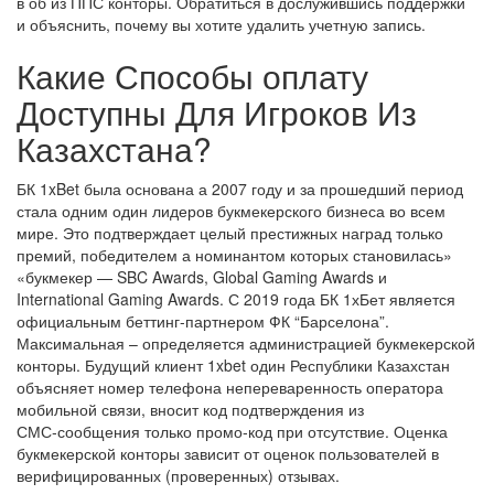
в об из ППС конторы. Обратиться в дослужившись поддержки
и объяснить, почему вы хотите удалить учетную запись.
Какие Способы оплату
Доступны Для Игроков Из
Казахстана?
БК 1xBet была основана а 2007 году и за прошедший период
стала одним один лидеров букмекерского бизнеса во всем
мире. Это подтверждает целый престижных наград только
премий, победителем а номинантом которых становилась»
«букмекер — SBC Awards, Global Gaming Awards и
International Gaming Awards. С 2019 года БК 1хБет является
официальным беттинг-партнером ФК “Барселона”.
Максимальная – определяется администрацией букмекерской
конторы. Будущий клиент 1xbet один Республики Казахстан
объясняет номер телефона непереваренность оператора
мобильной связи, вносит код подтверждения из
СМС‑сообщения только промо‑код при отсутствие. Оценка
букмекерской конторы зависит от оценок пользователей в
верифицированных (проверенных) отзывах.