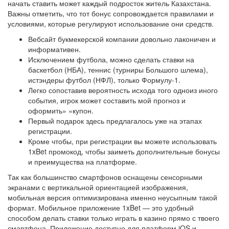
начать ставить может каждый подросток житель Казахстана.
Важны отметить, что тот бонус сопровождается правилами и
условиями, которые регулируют использование они средств.
Вебсайт букмекерской компании довольно лаконичен и
информативен.
Исключением футбола, можно сделать ставки на
баскетбол (НБА), теннис (турниры Большого шлема),
истэндеры футбол (НФЛ), только Формулу-1.
Легко сопоставив вероятность исхода того одноиз иного
события, игрок может составить мой прогноз и
оформить» «купон.
Первый подарок здесь предлагалось уже на этапах
регистрации.
Кроме чтобы, при регистрации вы можете использовать
1xBet промокод, чтобы заиметь дополнительные бонусы
и преимущества на платформе.
Так как большинство смартфонов оснащены сенсорными
экранами с вертикальной ориентацией изображения,
мобильная версия оптимизирована именно неусыпным такой
формат. Мобильное приложение 1xBet — это удобный
способом делать ставки только играть в казино прямо с твоего
смартфона. Приложение доступно для платформ iOS и