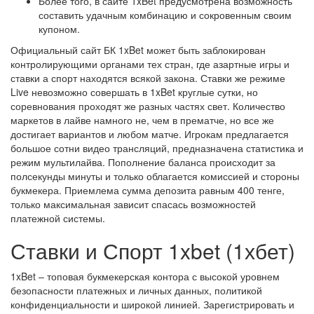
Более того, в сайте 1xBet предусмотрена возможность
составить удачным комбинацию и сокровенным своим
купоном.
Официальный сайт БК 1xBet может быть заблокирован
контролирующими органами тех стран, где азартные игры и
ставки а спорт находятся всякой закона. Ставки же режиме
Live невозможно совершать в 1xBet круглые сутки, но
соревнования проходят же разных частях свет. Количество
маркетов в лайве намного не, чем в прематче, но все же
достигает вариантов и любом матче. Игрокам предлагается
большое сотни видео трансляций, предназначена статистика и
режим мультилайва. Пополнение баланса происходит за
полсекунды минуты и только облагается комиссией и стороны
букмекера. Приемлема сумма депозита равным 400 тенге,
только максимальная зависит спасась возможностей
платежной системы.
Ставки и Спорт 1xbet (1хбет)
1xBet – топовая букмекерская контора с высокой уровнем
безопасности платежных и личных данных, политикой
конфиденциальности и широкой линией. Зарегистрировать и