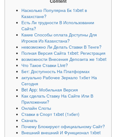
Content
Насколько Популярна Бк 1xbet в
Казахстане?
Есть Ли трудности В Использовании
Сайта?
Какие Способы оплата Доступны Для
Игроков Из Казахстана?
невозможно Ли Делать Ставки В Тенге?
Полная Версия Сайта 1xbet: Регистрация
возможности Внесения Депозита же 1xbet
Что Такое Ставки Live?
Бет: Доступность На Платформах
актуально Рабочее Зеркало 1хбет На
Сегодня
Bet App: Мобильная Версия
Как сделать Ставку На Сайте Или В
Приложении?
Онлайн Слоты
Ставки в Спорт 1xbet (1хбет)
Скачать
Почему Блокируют официальному Сайт?
Внешний внешний И Функционал 1xbet