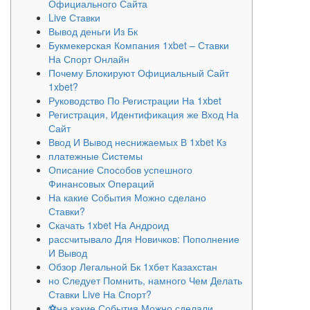
Официального Сайта
Live Ставки
Вывод деньги Из Бк
Букмекерская Компания 1xbet – Ставки
На Спорт Онлайн
Почему Блокируют Официальный Сайт
1xbet?
Руководство По Регистрации На 1xbet
Регистрация, Идентификация же Вход На
Сайт
Ввод И Вывод неснижаемых В 1xbet Кз
платежные Системы
Описание Способов успешного
Финансовых Операций
На какие События Можно сделано
Ставки?
Скачать 1xbet На Андроид
рассчитывало Для Новичков: Пополнение
И Вывод
Обзор Легальной Бк 1xбет Казахстан
но Следует Помнить, намного Чем Делать
Ставки Live На Спорт?
⚽на какие События Можно сделали