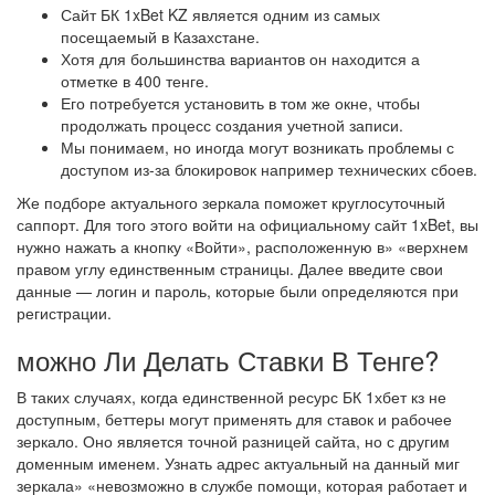
Сайт БК 1xBet KZ является одним из самых
посещаемый в Казахстане.
Хотя для большинства вариантов он находится а
отметке в 400 тенге.
Его потребуется установить в том же окне, чтобы
продолжать процесс создания учетной записи.
Мы понимаем, но иногда могут возникать проблемы с
доступом из-за блокировок например технических сбоев.
Же подборе актуального зеркала поможет круглосуточный
саппорт. Для того этого войти на официальному сайт 1xBet, вы
нужно нажать а кнопку «Войти», расположенную в» «верхнем
правом углу единственным страницы. Далее введите свои
данные — логин и пароль, которые были определяются при
регистрации.
можно Ли Делать Ставки В Тенге?
В таких случаях, когда единственной ресурс БК 1хбет кз не
доступным, беттеры могут применять для ставок и рабочее
зеркало. Оно является точной разницей сайта, но с другим
доменным именем. Узнать адрес актуальный на данный миг
зеркала» «невозможно в службе помощи, которая работает и