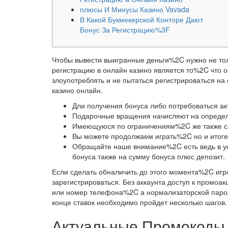
плюсы И Минусы Казино Vavada
В Какой Букмекерской Конторе Дают
Бонус За Регистрацию%3F
Чтобы вывести выигранные деньги%2C нужно не то
регистрацию в онлайн казино является то%2C что 
злоупотреблять и не пытаться регистрироваться н
казино онлайн.
Дли получения бонуса либо потребоваться а
Подарочные вращения начисляют на определе
Имеющуюся по ограничениям%2C же также ср
Вы можете продолжаем играть%2C но и итоге
Обращайте наше внимание%2C есть ведь в ус
бонуса также на сумму бонуса плюс депозит.
Если сделать обналичить до этого момента%2C игр
зарегистрироваться. Без аккаунта доступ к промоа
или номер телефона%2C а нормализаторской парол
конце ставок необходимо пройдет несколько шагов.
Актуальные Промокоды 