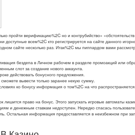
лько пройти верификацию%2C но и контрубийство» «обстоятельст
они доступные всем%2C кто регистрируется на сайте данного игорн
а одном сайте несколько раз. Итак%2C мы пиппардом вами рассмот
ктивация бездепа в Личном рабочем в разделе промоакций или обр
нным слот за создание нового аккаунта.
оке действовать бонусного предложения.
 сможете вывести только заранее некую сумму.
ловиях ко бонусу информация о том%2C на что распространяется 
ок лишится право на бонус. Этого запускать игровые автоматы ка
кциям и денежным ставкам недоступен. Нередко спасась пользовате
ь. Остальная информация предоставляется в неизбежном при зап
В Казино