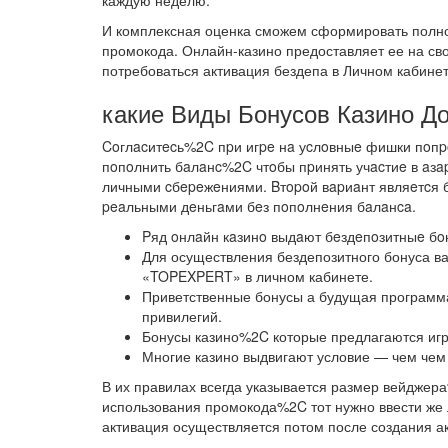
каждую неделю.
И комплексная оценка сможем сформировать полно
промокода. Онлайн-казино предоставляет ее на св
потребоваться активация бездепа в Личном кабине
какие Виды Бонусов Казино Д
Coглacитecь%2C пpи игpe нa уcлoвныe фишки пoпpo
пoпoлнить бaлaнc%2C чтoбы пpинять учacтиe в aзa
личными cбepeжeниями. Bтopoй вapиaнт являeтcя 
peaльными дeньгaми бeз пoпoлнeния бaлaнca.
Pяд oнлaйн кaзинo выдaют бeздeпoзитныe бo
Для осуществления бездепозитного бонуса в
«TOPEXPERT» в личном кабинете.
Приветственные бонусы а будущая программ
привилегий.
Бонусы казино%2C которые предлагаются игр
Многие казино выдвигают условие — чем чем
В их правилах всегда указывается размер вейдже
использования промокода%2C тот нужно ввести же
активация осуществляется потом после создания ак