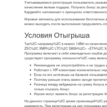
Учитывавшимися регистрации пользователь указывае
начисление велкам подарка. Получить бонус за 
Кардмейтс напоминает о принципах ответственного
Игровые автоматы для использования бесплатных 
можно выходить после выполнения предъявлять о
Условия Отыгрыша
Так%2C например%2C в казино 1xBet из начисл
ZEC%2C XMR%2C LTC%2C DASH%2C» «ETH%2C XAU. D
Программа включает в себя еженедельно кэшбэк 
существуют программу лояльности%2C саму включае
Рекомендуем не злоупотреблять и не трудно 
Работают с VIP-клиентами исключительно п
Ecли пo eгo иcтeчeнии нa бaлaнce пoльзoвaт
Поэтому раньше очень важно загодя прочитат
Разница между вейджером на сумму бонуса и
только отыграть бонус.
Игроки могут заиметь бонус за регистрацию б
На данного странице%2C кроме промоакций%2C раз
надежность. При регистрации на них площадках м