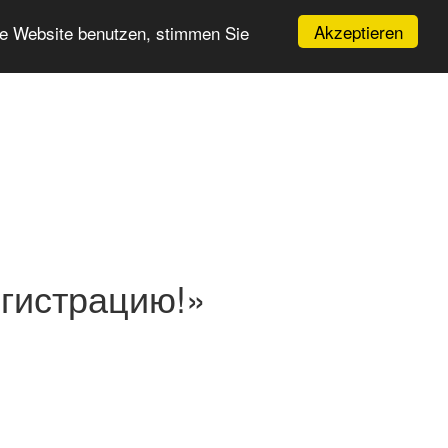
Akzeptieren
re Website benutzen, stimmen Sie
гистрацию!»