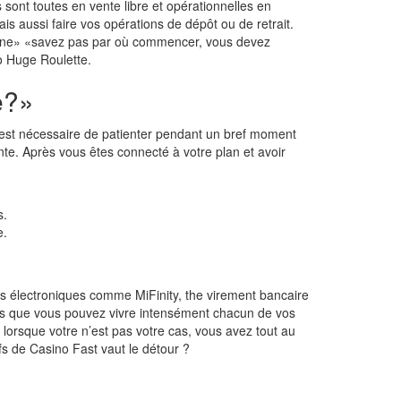
 sont toutes en vente libre et opérationnelles en
s aussi faire vos opérations de dépôt ou de retrait.
us eine» «savez pas par où commencer, vous devez
o Huge Roulette.
e?»
l est nécessaire de patienter pendant un bref moment
ente. Après vous êtes connecté à votre plan et avoir
s.
e.
lles électroniques comme MiFinity, the virement bancaire
vous que vous pouvez vivre intensément chacun de vos
 lorsque votre n’est pas votre cas, vous avez tout au
ifs de Casino Fast vaut le détour ?