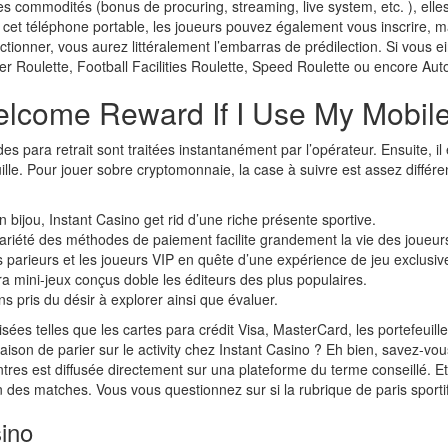
es commodités (bonus de procuring, streaming, live system, etc. ), elles
et téléphone portable, les joueurs pouvez également vous inscrire, mai
lectionner, vous aurez littéralement l’embarras de prédilection. Si vo
r Roulette, Football Facilities Roulette, Speed Roulette ou encore Aut
 Welcome Reward If I Use My Mobil
 para retrait sont traitées instantanément par l’opérateur. Ensuite, i
euille. Pour jouer sobre cryptomonnaie, la case à suivre est assez différ
n bijou, Instant Casino get rid d’une riche présente sportive.
 variété des méthodes de paiement facilite grandement la vie des joueur
os parieurs et les joueurs VIP en quête d’une expérience de jeu exclusiv
ra mini-jeux conçus doble les éditeurs des plus populaires.
s pris du désir à explorer ainsi que évaluer.
isées telles que les cartes para crédit Visa, MasterCard, les portefeui
aison de parier sur le activity chez Instant Casino ? Eh bien, savez-
tres est diffusée directement sur una plateforme du terme conseillé. Et
ion des matches. Vous vous questionnez sur si la rubrique de paris sport
sino