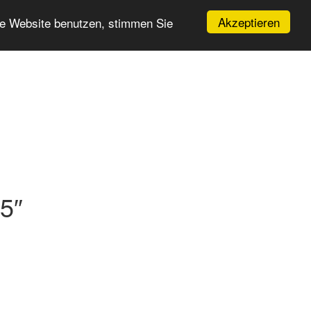
Akzeptieren
re Website benutzen, stimmen Sie
5″