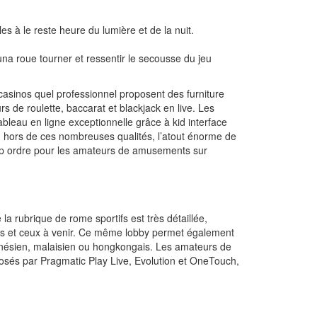
 à le reste heure du lumière et de la nuit.
na roue tourner et ressentir le secousse du jeu
asinos quel professionnel proposent des furniture
s de roulette, baccarat et blackjack en live. Les
bleau en ligne exceptionnelle grâce à kid interface
En hors de ces nombreuses qualités, l’atout énorme de
 top ordre pour les amateurs de amusements sur
 rubrique de rome sportifs est très détaillée,
dues et ceux à venir. Ce même lobby permet également
donésien, malaisien ou hongkongais. Les amateurs de
posés par Pragmatic Play Live, Evolution et OneTouch,