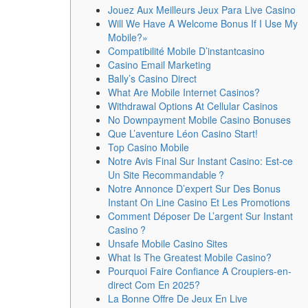
Jouez Aux Meilleurs Jeux Para Live Casino
Will We Have A Welcome Bonus If I Use My
Mobile?»
Compatibilité Mobile D’instantcasino
Casino Email Marketing
Bally’s Casino Direct
What Are Mobile Internet Casinos?
Withdrawal Options At Cellular Casinos
No Downpayment Mobile Casino Bonuses
Que L’aventure Léon Casino Start!
Top Casino Mobile
Notre Avis Final Sur Instant Casino: Est-ce
Un Site Recommandable ?
Notre Annonce D’expert Sur Des Bonus
Instant On Line Casino Et Les Promotions
Comment Déposer De L’argent Sur Instant
Casino ?
Unsafe Mobile Casino Sites
What Is The Greatest Mobile Casino?
Pourquoi Faire Confiance A Croupiers-en-
direct Com En 2025?
La Bonne Offre De Jeux En Live