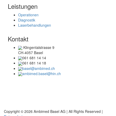
Leistungen
Operationen
Diagnostik
Laserbehandlungen
Kontakt
Klingentalstrasse 9
CH-4057 Basel
061 681 14 14
061 681 14 18
basel@ambimed.ch
ambimed.basel@hin.ch
Telefonzeiten
Mo + Di :
08.00 – 17.00 Uhr
Mi + Do :
08.00 – 15.00 Uhr
Copyright © 2026 Ambimed Basel AG |
All Rights Reserved |