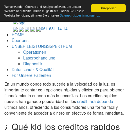
Wir verwenden Cookies und Analysesoftware, um unsere
Akzeptieren
Website benutzerfreundlich zu gestalten. Indem Sie unsere
Website benutzen, stimmen Sie unseren
Datenschutzbestimmungen zu.
061 681 14 14
HOME
Über uns
UNSER LEISTUNGSSPEKTRUM
Operationen
Laserbehandlung
Diagnostik
Datenschutz & Qualität
Für Unsere Patienten
En un mundo donde todo sucede a la velocidad de la luz, es
importante contar con opciones rápidas y eficientes para obtener
financiamiento cuando más lo necesitas. Los creditos rapidos
nuevos han ganado popularidad en los
credit fără dobanda
últimos años, ofreciendo a los consumidores una forma fácil y
conveniente de acceder a dinero en efectivo de forma inmediata.
¿ Qué kid los creditos rapidos