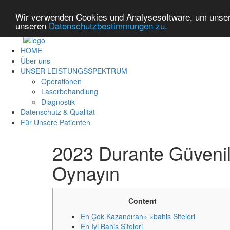
Wir verwenden Cookies und Analysesoftware, um unsere
unseren
Datenschutzbestimmungen zu.
HOME
Über uns
UNSER LEISTUNGSSPEKTRUM
Operationen
Laserbehandlung
Diagnostik
Datenschutz & Qualität
Für Unsere Patienten
2023 Durante Güvenili
Oynayın
Content
En Çok Kazandıran» «bahis Siteleri
En Iyi Bahis Siteleri