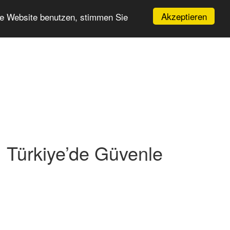
Akzeptieren
re Website benutzen, stimmen Sie
: Türkiye’de Güvenle