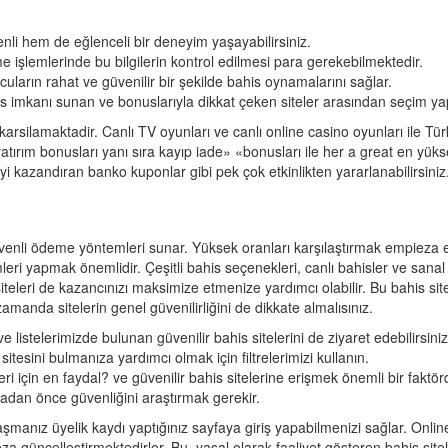
li hem de eğlenceli bir deneyim yaşayabilirsiniz.
e işlemlerinde bu bilgilerin kontrol edilmesi para gerekebilmektedir.
ncuların rahat ve güvenilir bir şekilde bahis oynamalarını sağlar.
is imkanı sunan ve bonuslarıyla dikkat çeken siteler arasından seçim yap
karsilamaktadir. Canlı TV oyunları ve canlı online casino oyunları ile Tü
tırım bonusları yanı sıra kayıp iade» «bonusları ile her a great en yükse
 kazandıran banko kuponlar gibi pek çok etkinlikten yararlanabilirsiniz
güvenli ödeme yöntemleri sunar. Yüksek oranları karşılaştırmak empieza en 
i yapmak önemlidir. Çeşitli bahis seçenekleri, canlı bahisler ve sanal 
eri de kazancınızı maksimize etmenize yardımcı olabilir. Bu bahis siteler
amanda sitelerin genel güvenilirliğini de dikkate almalısınız.
e listelerimizde bulunan güvenilir bahis sitelerini de ziyaret edebilirsiniz
sitesini bulmanıza yardımcı olmak için filtrelerimizi kullanın.
ri için en faydal? ve güvenilir bahis sitelerine erişmek önemli bir faktör
madan önce güvenliğini araştırmak gerekir.
aşmanız üyelik kaydı yaptığınız sayfaya giriş yapabilmenizi sağlar. Online
za güncelleştirmektedirler. Bu, yasal olarak faaliyet gösteren bahis site