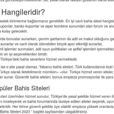
 Hangileridir?
tek birimlerine bağlanmanız gereklidir. En iyi canlı bahis sitesi hangisi 
zır kuponlar, banko kuponlar ve siper kombine sunumları olan forum ve ana
kolay gelecektir.
arda bonuslar sunarken, çevrim şartlarının da adil ve makul olduğunu gar
sunarlar ve canlı olarak izlenebilen birçok spor etkinliği sunarlar.
nli işlemler sunmaları, adil oyun politikaları ve şeffaf işlemleri içermekted
n en iyi seçeneklerden biridir.
r, Türkiye’deki bahis severlere hizmet vermektedir.
ise o site yasal olamaz. Yabancı bahis siteleri, Türk kullanıcılarına öze
ızı Türkçe olarak iletebilmeniz mümkün» «olur. Türkçe hizmet veren siteler
likler sunar. Güvenilir bahis siteleri, bonus empieza promosyonlar ile par
püler Bahis Siteleri
eri üzerinden hizmet sunulur. Türkiye’de yasal şekilde hizmet veren 6 ba
arını inceleyerek ve bahis forumlarında tavsiye edilen siteler seçerek, oyun
iteleridir. Her birine güvenli şekilde üye olabilir empieza yüksek oranlar
ahis Siteleri 2023 ” başlıklı sayfasından ulaşabilirsiniz.