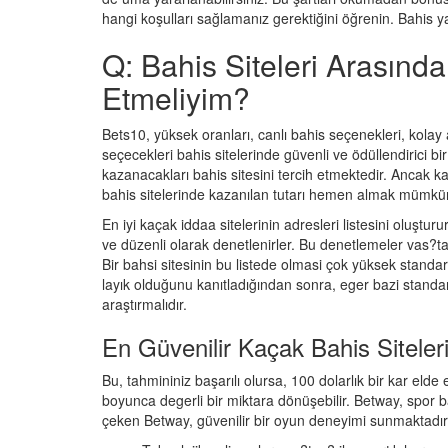
hangi koşulları sağlamanız gerektiğini öğrenin. Bahis
Q: Bahis Siteleri Arasında
Etmeliyim?
Bets10, yüksek oranları, canlı bahis seçenekleri, kola
seçecekleri bahis sitelerinde güvenli ve ödüllendirici b
kazanacakları bahis sitesini tercih etmektedir. Ancak ka
bahis sitelerinde kazanılan tutarı hemen almak mümkü
En iyi kaçak iddaa sitelerinin adresleri listesini oluşturu
ve düzenli olarak denetlenirler. Bu denetlemeler vas?tas
Bir bahsi sitesinin bu listede olmasi çok yüksek standart
layık olduğunu kanıtladığından sonra, eger bazi standartl
araştırmalıdır.
En Güvenilir Kaçak Bahis Siteler
Bu, tahmininiz başarılı olursa, 100 dolarlık bir kar el
boyunca degerli bir miktara dönüşebilir. Betway, spor b
çeken Betway, güvenilir bir oyun deneyimi sunmaktadır