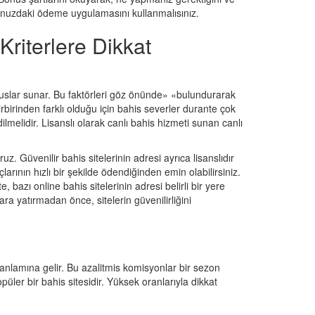
unuzdaki ödeme uygulamasını kullanmalısınız.
Kriterlere Dikkat
nuslar sunar. Bu faktörleri göz önünde» «bulundurarak
rbirinden farklı olduğu için bahis severler durante çok
lmelidir. Lisanslı olarak canlı bahis hizmeti sunan canlı
ruz. Güvenilir bahis sitelerinin adresi ayrıca lisanslıdır
rının hızlı bir şekilde ödendiğinden emin olabilirsiniz.
 bazı online bahis sitelerinin adresi belirli bir yere
ra yatırmadan önce, sitelerin güvenilirliğini
 anlamına gelir. Bu azalitmis komisyonlar bir sezon
ler bir bahis sitesidir. Yüksek oranlarıyla dikkat