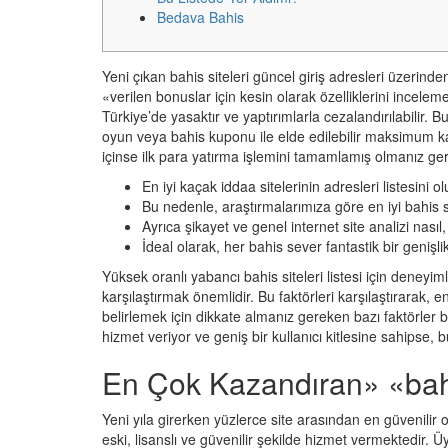
Bedava Bahis
Yeni çıkan bahis siteleri güncel giriş adresleri üzerin
«verilen bonuslar için kesin olarak özelliklerini incele
Türkiye’de yasaktır ve yaptırımlarla cezalandırılabilir. 
oyun veya bahis kuponu ile elde edilebilir maksimum ka
içinse ilk para yatırma işlemini tamamlamış olmanız gere
En iyi kaçak iddaa sitelerinin adresleri listesini o
Bu nedenle, araştırmalarımıza göre en iyi bahis sit
Ayrıca şikayet ve genel internet site analizi nası
İdeal olarak, her bahis sever fantastik bir geniş
Yüksek oranlı yabancı bahis siteleri listesi için deneyimli
karşılaştırmak önemlidir. Bu faktörleri karşılaştırarak, e
belirlemek için dikkate almanız gereken bazı faktörler b
hizmet veriyor ve geniş bir kullanıcı kitlesine sahipse, 
En Çok Kazandıran» «bahi
Yeni yıla girerken yüzlerce site arasından en güvenilir o
eski, lisanslı ve güvenilir şekilde hizmet vermektedir. Ü