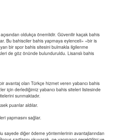
 açısından oldukça önemlidir. Güvenilir kaçak bahis
rlar. Bu bahisciler bahis yapmaya eylenceli» «bir is
yan bir spor bahis sitesini bulmakla ilgilenme
nekleri de göz önünde bulunduruldu. Lisanslı bahis
k bir avantaj olan Türkçe hizmet veren yabancı bahis
er için derlediğimiz yabancı bahis siteleri listesinde
itelerini sunmaktadır.
ksek puanlar aldılar.
leri yapmasını sağlar.
 Bu sayede diğer ödeme yöntemlerinin avantajlarından
onus şartlarını okuyarak, ne yapmanız gerektiğini ve