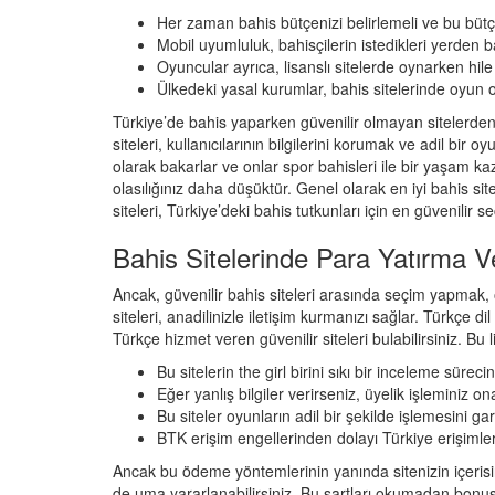
Her zaman bahis bütçenizi belirlemeli ve bu bütç
Mobil uyumluluk, bahisçilerin istedikleri yerden 
Oyuncular ayrıca, lisanslı sitelerde oynarken hile
Ülkedeki yasal kurumlar, bahis sitelerinde oyun
Türkiye’de bahis yaparken güvenilir olmayan sitelerden
siteleri, kullanıcılarının bilgilerini korumak ve adil bi
olarak bakarlar ve onlar spor bahisleri ile bir yaşam ka
olasılığınız daha düşüktür. Genel olarak en iyi bahis si
siteleri, Türkiye’deki bahis tutkunları için en güvenilir s
Bahis Sitelerinde Para Yatırma V
Ancak, güvenilir bahis siteleri arasında seçim yapmak, 
siteleri, anadilinizle iletişim kurmanızı sağlar. Türkçe 
Türkçe hizmet veren güvenilir siteleri bulabilirsiniz. Bu
Bu sitelerin the girl birini sıkı bir inceleme sür
Eğer yanlış bilgiler verirseniz, üyelik işleminiz o
Bu siteler oyunların adil bir şekilde işlemesini g
BTK erişim engellerinden dolayı Türkiye erişimler
Ancak bu ödeme yöntemlerinin yanında sitenizin içeris
de uma yararlanabilirsiniz. Bu şartları okumadan bonu