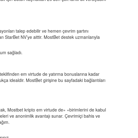
yonları talep edebilir ve hemen çevrim şartını
nan StarBet NV’ye aittir. MostBet destek uzmanlarıyla
yum sağladı.
teklifinden em virtude de yatırma bonuslarına kadar
kça idealdir. MostBet girişine bu sayfadaki bağlantıları
larak, Mostbet kripto em virtude de» «birimlerini de kabul
releri ve anonimlik avantajı sunar. Çevrimiçi bahis ve
ağım.
sınız.