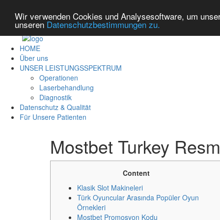
Wir verwenden Cookies und Analysesoftware, um unsere
unseren
Datenschutzbestimmungen zu.
HOME
Über uns
UNSER LEISTUNGSSPEKTRUM
Operationen
Laserbehandlung
Diagnostik
Datenschutz & Qualität
Für Unsere Patienten
Mostbet Turkey Resmi
Content
Klasik Slot Makineleri
Türk Oyuncular Arasında Popüler Oyun
Örnekleri
Mostbet Promosyon Kodu