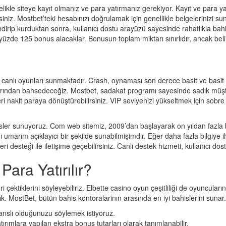
likle siteye kayıt olmanız ve para yatırmanız gerekiyor. Kayıt ve para 
irsiniz. Mostbet’teki hesabınızı doğrulamak için genellikle belgelerinizi
dirip kurduktan sonra, kullanıcı dostu arayüzü sayesinde rahatlıkla bahi
 yüzde 125 bonus alacaklar. Bonusun toplam miktarı sınırlıdır, ancak bel
anlı oyunları sunmaktadır. Crash, oynaması son derece basit ve basit 
arından bahsedeceğiz. Mostbet, sadakat programı sayesinde sadık müşter
eri nakit paraya dönüştürebilirsiniz. VIP seviyenizi yükseltmek için sob
ler sunuyoruz. Com web sitemiz, 2009’dan başlayarak on yıldan fazla bi
umarım açıklayıcı bir şekilde sunabilmişimdir. Eğer daha fazla bilgiye i
ri desteği ile iletişime geçebilirsiniz. Canlı destek hizmeti, kullanıcı d
ara Yatırılır?
 çektiklerini söyleyebiliriz. Elbette casino oyun çeşitliliği de oyuncuları
ık. MostBet, bütün bahis kontoralarinın arasında en iyi bahislerini sunar.
anslı olduğunuzu söylemek istiyoruz.
atırımlara yapılan ekstra bonus tutarları olarak tanımlanabilir.