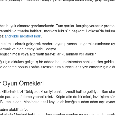
ndan büyük olmanız gerekmektedir. Tüm şartları karşılaşıyorsanız promos
 yaratıldı ve “marka hakları”, merkezi Kıbrıs’ın başkenti Lefkoşa’da bulu
mez
androide mostbet indir
.
i sürekli olarak gelişerek modern oyun piyasasının gereksinimlerine u
yatırmak ve elde etmeyi kabul ediyor.
iştirilmesi veya alternatif tarayıcılar kullanmak yer alabilir.
 için oldukça gelişmiş bir added bonus sistemine sahiptir. Hoş geldin 
kle deneme bonusu bahis sitesinin tüm sürecini analyze etmeniz için oldu
r Oyun Örnekleri
kliflerimiz bizi Türkiye’deki en iyi bahis hizmeti haline getiriyor. Son o
o paralarla ödeme yapabilirsiniz. Kripto afin de birimleri, hızlı işlem sü
. Bu makalede, Mostbet‘e nasıl kayıt olabileceğinizi adım adım açıklayac
adım atabilirsiniz.
u makalede Mostbet hakkında sıkça sorulan soruları ve cevaplarını bulacak