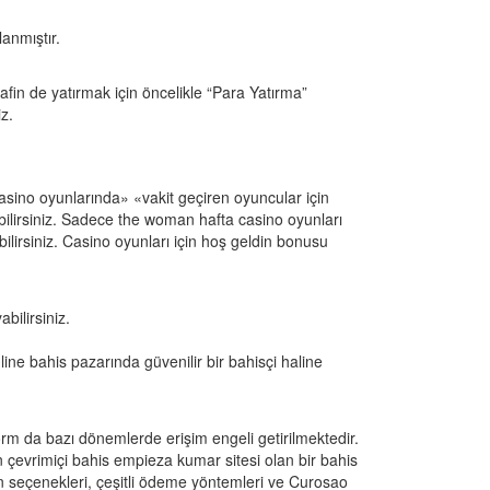
anmıştır.
in de yatırmak için öncelikle “Para Yatırma”
z.
casino oyunlarında» «vakit geçiren oyuncular için
abilirsiniz. Sadece the woman hafta casino oyunları
lirsiniz. Casino oyunları için hoş geldin bonusu
bilirsiniz.
ine bahis pazarında güvenilir bir bahisçi haline
orm da bazı dönemlerde erişim engeli getirilmektedir.
en çevrimiçi bahis empieza kumar sitesi olan bir bahis
oyun seçenekleri, çeşitli ödeme yöntemleri ve Curosao