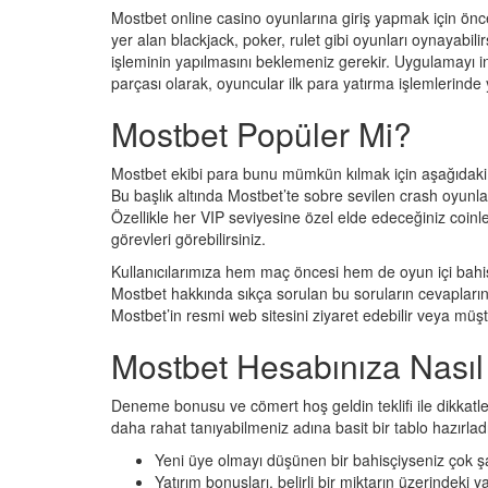
Mostbet online casino oyunlarına giriş yapmak için önce
yer alan blackjack, poker, rulet gibi oyunları oynayabil
işleminin yapılmasını beklemeniz gerekir. Uygulamayı in
parçası olarak, oyuncular ilk para yatırma işlemlerinde
Mostbet Popüler Mi?
Mostbet ekibi para bunu mümkün kılmak için aşağıdaki c
Bu başlık altında Mostbet’te sobre sevilen crash oyunl
Özellikle her VIP seviyesine özel elde edeceğiniz coinl
görevleri görebilirsiniz.
Kullanıcılarımıza hem maç öncesi hem de oyun içi bahis
Mostbet hakkında sıkça sorulan bu soruların cevaplarını 
Mostbet’in resmi web sitesini ziyaret edebilir veya müşte
Mostbet Hesabınıza Nasıl P
Deneme bonusu ve cömert hoş geldin teklifi ile dikkatleri
daha rahat tanıyabilmeniz adına basit bir tablo hazırlad
Yeni üye olmayı düşünen bir bahisçiyseniz çok ş
Yatırım bonusları, belirli bir miktarın üzerindeki y