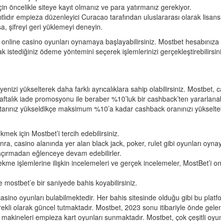
in öncelikle siteye kayıt olmanız ve para yatırmanız gerekiyor.
lıdır empieza düzenleyici Curacao tarafından uluslararası olarak lisansl
a, şifreyi geri yüklemeyi deneyin.
line casino oyunları oynamaya başlayabilirsiniz. Mostbet hesabınıza af
istediğiniz ödeme yöntemini seçerek işlemlerinizi gerçekleştirebilirsini
nizi yükselterek daha farklı ayrıcalıklara sahip olabilirsiniz. Mostbet, 
 haftalık iade promosyonu ile beraber %10’luk bir cashback’ten yararlan
ktarınız yükseldikçe maksimum %10’a kadar cashback oranınızı yükseltebi
kmek için Mostbet’i tercih edebilirsiniz.
a, casino alanında yer alan black jack, poker, rulet gibi oyunları oynaya
 kaçırmadan eğlenceye devam edebilirler.
kme işlemlerine ilişkin incelemeleri ve gerçek incelemeler, MostBet’i onl
r ve mostbet’e bir saniyede bahis koyabilirsiniz.
casino oyunları bulabilmektedir. Her bahis sitesinde olduğu gibi bu platf
 sürekli olarak güncel tutmaktadır. Mostbet, 2023 sonu itibariyle önde gel
, slot makineleri empieza kart oyunları sunmaktadır. Mostbet, çok çeşitli 