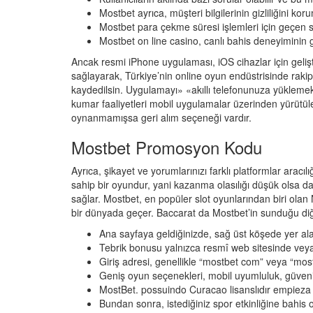
Mostbet ayrıca, müşteri bilgilerinin gizliliğini kor
Mostbet para çekme süresi işlemleri için geçen s
Mostbet on line casino, canlı bahis deneyiminin g
Ancak resmi iPhone uygulaması, iOS cihazlar için gelişti
sağlayarak, Türkiye’nin online oyun endüstrisinde raki
kaydedilsin. Uygulamayı» «akıllı telefonunuza yüklemek i
kumar faaliyetleri mobil uygulamalar üzerinden yürütüle
oynanmamışsa geri alım seçeneği vardır.
Mostbet Promosyon Kodu
Ayrıca, şikayet ve yorumlarınızı farklı platformlar aracı
sahip bir oyundur, yani kazanma olasılığı düşük olsa d
sağlar. Mostbet, en popüler slot oyunlarından biri olan
bir dünyada geçer. Baccarat da Mostbet’in sunduğu di
Ana sayfaya geldiğinizde, sağ üst köşede yer ala
Tebrik bonusu yalnızca resmî web sitesinde veya
Giriş adresi, genellikle “mostbet com” veya “mostb
Geniş oyun seçenekleri, mobil uyumluluk, güvenil
MostBet. possuindo Curacao lisanslıdır empieza ya
Bundan sonra, istediğiniz spor etkinliğine bahis 