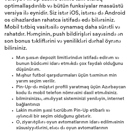
optimallaşdırılıb və bütün funksiyalar masaüstü
versiya ilə eynidir. Siz istər iOS, istərsə də Android
os cihazlardan rahatca istifadə edə bilərsiniz.
Mobil tətbiq vasitəsilə oynamaq daha sürətli və
rahatdır. Həmçinin, push bildirişləri sayəsində ən
son bonus təkliflərini və yenilikləri dərhal öyrənə
bilirsiniz.
Mən şəxsən depozit limitlərindən istifadə edirəm və
bunun büdcəmi idarə etməkdə çox faydalı olduğunu
düşünürəm.
Məşhur futbol qarşıdurmaları üçün təxminən min
yarım seçim verilir.
Pin-Up-də müştəri profili yaratmaq üçün Azərbaycan
kodu ilə mobil telefon nömrəsini daxil etməlisiniz.
bilmirsinizsə, əməliyyat sisteminizi yeniləyin, internet
bağlantınızı
Lakin mənim şəxsi təcrübəm Pin-Up etibarlı və
əyləncəli bir seçim olduğunu göstərir.
O, ziyarətçilərə oyun avtomatlarının idarə edilməsinin
xüsusiyyətlərini, eləcə də oyun avtomatlarının