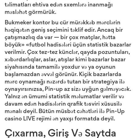
təlimatları ehtiva edən sxemlərə inanmağı
məsləhət görmürük.
Bukmeker kontor bu cür mürəkkəb mərclərin
həqiqətən geniş seçimini təklif edir. Ancaq bir
çatışmazlıq da var — bir çox matçlar, hətta
böyük» «futbol hadisələri üçün statistik bazarlar
verilmir. Çox tez-tez künclər, qayda pozuntuları,
xəbərdarlıqlar, aslar, atışlar kimi bazarlar bazar
siyahısında tamamilə yoxdur və ya oyunun
başlamazdan əvvəl görünür. Kiçik bazarlarda
mərc oynamağı nəzərdə tutan bir strategiya ilə
oynayırsınızsa, Pin-up az sizə uyğun gəlməyəcək.
Yalnız ən ümumi statistik məlumatlar verilir və
davam edən hadisələrin qrafik təsviri xüsusilə
mənalı deyil. Bütün müsbət cəhətləri ilə Pin-Up
casino LIVE rejimi ən yaxşı formatda deyil.
Çıxarma, Giriş Və Saytda