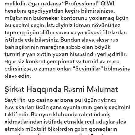
malikdir. Əgər nədənsə “Professional” QIWI
hesabını qeydiyyatdan keçirə bilmirsinizsə,
müştərinin bukmeker kontorunu yoxlamaq üçün
bu seçimi seçin. İstədiyiniz idman növünü tez
tapmaq üçün əlifba sırası və ya xüsusi filtrlərdən
istifadə edə bilərsiniz. Bundan əlavə, əksər rus
bahisçilərinin marağına səbəb olan böyük
turnirlər yan xəttin yuxarı hissəsində yerləşdirilir.
Əgər siz konkret çempionat və turnirlərə mərc
edirsinizsə, o zaman onları “Sevimlilər” bölməsinə
əlavə edin.
Şirkət Haqqında Rəsmi Məlumat
Sayt Pin-up casino arizona pul üçün əyləncə
həvəskarları üçün şans oyunlarının geniş seçimini
təklif edir. Bu oyun klubunda rahat ödəniş
xidmətlərindən istifadə etməklə real uduşlar əldə
etməklə müxtəlif ölkələrdən gələn qonaqların