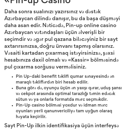
«Pin-up Casino
Daha sonra sualınızı yazırsınız və dəstək
Azərbaycan dilində danışır, bu da başa düşməyi
daha asan edir. Nəticədə, Pin-up online casino
Azərbaycan vətəndaşları üçün əlverişli bir
seçimdir və əgər pul qazana biləcəyiniz bir sayt
axtarırsınızsa, doğru ünvanı tapmış olarsınız.
Vəsaiti kartadan çıxarmaq istəyirsinizsə, şəxsi
hesabınıza daxil olmalı və «Kassir» bölməsində
pul çıxarma sorğusu verməlisiniz.
Pin Up-daki benefit təklifi qumar sənayesində ən
maraqlı təkliflərdən biri hesab edilir.
Buna görə də, oyunçu üçün ən yaxşı qərar, uduş şansı
və cekpot arasında optimal tarazlığı təmin edəcək
sütun və ya onlarla formatda mərc seçməkdir.
Pin-Up casino bölməsi yoxdur və idman mərc
oyunları yerli qanunvericiliyə tam uyğun olaraq
həyata keçirilir.
Sayt Pin-Up ilkin identifikasiya üçün interfeysə