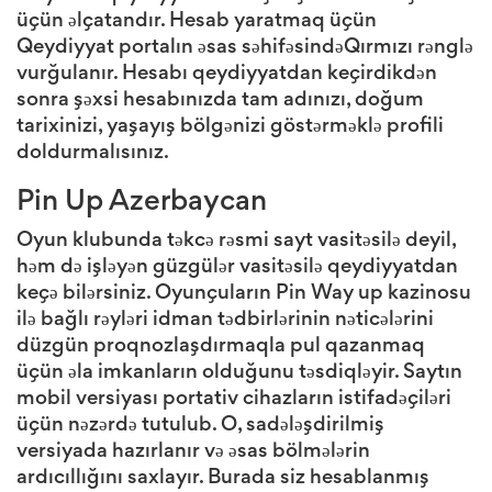
üçün əlçatandır. Hesab yaratmaq üçün
Qeydiyyat portalın əsas səhifəsindəQırmızı rənglə
vurğulanır. Hesabı qeydiyyatdan keçirdikdən
sonra şəxsi hesabınızda tam adınızı, doğum
tarixinizi, yaşayış bölgənizi göstərməklə profili
doldurmalısınız.
Pin Up Azerbaycan
Oyun klubunda təkcə rəsmi sayt vasitəsilə deyil,
həm də işləyən güzgülər vasitəsilə qeydiyyatdan
keçə bilərsiniz. Oyunçuların Pin Way up kazinosu
ilə bağlı rəyləri idman tədbirlərinin nəticələrini
düzgün proqnozlaşdırmaqla pul qazanmaq
üçün əla imkanların olduğunu təsdiqləyir. Saytın
mobil versiyası portativ cihazların istifadəçiləri
üçün nəzərdə tutulub. O, sadələşdirilmiş
versiyada hazırlanır və əsas bölmələrin
ardıcıllığını saxlayır. Burada siz hesablanmış