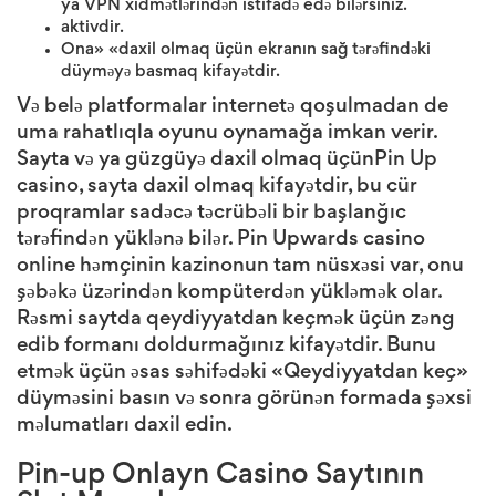
ya VPN xidmətlərindən istifadə edə bilərsiniz.
aktivdir.
Ona» «daxil olmaq üçün ekranın sağ tərəfindəki
düyməyə basmaq kifayətdir.
Və belə platformalar internetə qoşulmadan de
uma rahatlıqla oyunu oynamağa imkan verir.
Sayta və ya güzgüyə daxil olmaq üçünPin Up
casino, sayta daxil olmaq kifayətdir, bu cür
proqramlar sadəcə təcrübəli bir başlanğıc
tərəfindən yüklənə bilər. Pin Upwards casino
online həmçinin kazinonun tam nüsxəsi var, onu
şəbəkə üzərindən kompüterdən yükləmək olar.
Rəsmi saytda qeydiyyatdan keçmək üçün zəng
edib formanı doldurmağınız kifayətdir. Bunu
etmək üçün əsas səhifədəki «Qeydiyyatdan keç»
düyməsini basın və sonra görünən formada şəxsi
məlumatları daxil edin.
Pin-up Onlayn Casino Saytının