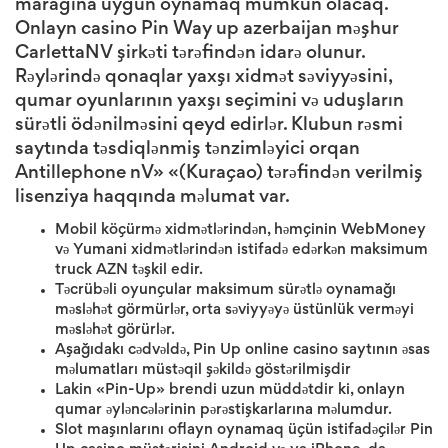
marağına uyğun oynamaq mümkün olacaq.
Onlayn casino Pin Way up azerbaijan məşhur
CarlettaNV şirkəti tərəfindən idarə olunur.
Rəylərində qonaqlar yaxşı xidmət səviyyəsini,
qumar oyunlarının yaxşı seçimini və uduşların
sürətli ödənilməsini qeyd edirlər. Klubun rəsmi
saytında təsdiqlənmiş tənzimləyici orqan
Antillephone nV» «(Kuraçao) tərəfindən verilmiş
lisenziya haqqında məlumat var.
Mobil köçürmə xidmətlərindən, həmçinin WebMoney
və Yumani xidmətlərindən istifadə edərkən maksimum
truck AZN təşkil edir.
Təcrübəli oyunçular maksimum sürətlə oynamağı
məsləhət görmürlər, orta səviyyəyə üstünlük verməyi
məsləhət görürlər.
Aşağıdakı cədvəldə, Pin Up online casino saytının əsas
məlumatları müstəqil şəkildə göstərilmişdir
Lakin «Pin-Up» brendi uzun müddətdir ki, onlayn
qumar əyləncələrinin pərəstişkarlarına məlumdur.
Slot maşınlarını oflayn oynamaq üçün istifadəçilər Pin