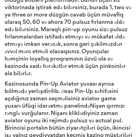
olduğu etibarlı platformadır. Bunun üçün siz
viktorinada iştirak edə bilərsiniz, burada 1, two və
ya three or more düzgün cavab üçün müvafiq
olaraq 50, 60 və ahora 70 pulsuz fırlanma əldə
edə bilərsiniz. Maraqlı pin-up oyunu sizə pulsuz
fırlanmalardan istifadə etməyə və mükafat əldə
etməyə imkan verəcək, sonra geri çəkilməzdən
əvvəl mərc etməli olacaqsınız. Oyunçular
həmçinin loyallıq proqramının üzvü ola və
kazinoda sadə hərəkətlər etmək üçün pinkoinlər
ala bilərlər.
Kazinosunda Pin-Up Aviator yuvası ayrıca
bölmədə yerləşdirilib. Əsas Pin-Up səhifəsini
açdığınız zaman seçməlisiniz aviator game
yuxarı üfüqi idarəetmə panelindəNişan qırmızı
rənglə vurğulanır. Nişanı kliklədiyiniz zaman
aviator oyunu iki rejimdə pulsuz və actual pul.
Birincisi portalın bütün ziyarətçiləri üçün, ikincisi
isə yalnız qeydiyyatdan keçmiş kazino müştəriləri