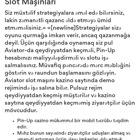
Slot Maşınları
Siz müxtəlif strategiyalara əməl edə bilərsiniz,
lakin zəmanətli qazanc əldə etməyə ümid
etməməlisiniz.» «[newline]Strategiyalar sizə
oyunu qurmağa imkan verir, ancaq qazanmağa
deyil. Üçün qarşılığında oynamaq siz pul
Aviator-da qeydiyyatdan keçməli, Pin-Up
hesabınızı maliyyələşdirməli və slotu işə
salmalısınız. Müvafiq pəncərədə mərc məbləğini
göstərin və raundun başlamasını gözləyin.
Aviator slot maşını kazino saytında demo
rejimində işə salına bilər. Pulsuz rejim
qeydiyyatdan keçmiş müştərilər və kazino
saytına qeydiyyatdan keçməmiş ziyarətçilər üçün
mövcuddur.
Pin-Up cazino mükəmməl bir mobil təcrübə təqdim
edir.
Məhz bunun sayəsində ziyarətçilər uduşları almaq və
əmanəti artırmaq üçün əlavə imkanlar əldə etmək