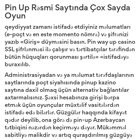
Pin Up Rəsmi Saytında Çox Sayda
Oyun
qeydiyyat zamanı istifadə etdiyiniz məlumatları
(e-poçt və en este momento nömrə) və şifrənizi
yazıb «Giriş» düyməsini basın. Pin way up casino
SSL şifrlənməsi ilə çalışır və tərtibatçılar tərəfindən
bütün hüquqları qorunması şərtilə» «istifadəyə
buraxılıb.
Administrasiyadan və ya məlumat tərəfdaşlarının
saytlarında poçt siyahısında pinup kazino
saytına daxil olmaq üçün alternativ bağlantılar
axtarmalısınız. Şəxsi hesabınıza girişi bərpa
etmək üçün oyunçular müxtəlif vasitələrdən
istifadə edə bilərlər. Güzgülər haqqında kifayət
qədər deyilib, ona görə də pin-up Azerbaycan
tətbiqini nəzərdən keçirməyə dəyər. Mükəmməl
sabitliyə malikdir və artıq quraşdırılmış güzgüyə