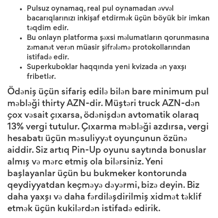
Pulsuz oynamaq, real pul oynamadan əvvəl
bacarıqlarınızı inkişaf etdirmək üçün böyük bir imkan
təqdim edir.
Bu onlayn platforma şəxsi məlumatların qorunmasına
zəmanət verən müasir şifrələmə protokollarından
istifadə edir.
Superkuboklar haqqında yeni kvizada ən yaxşı
fribetlər.
Ödəniş üçün sifariş edilə bilən bare minimum pul
məbləği thirty AZN-dir. Müştəri truck AZN-dən
çox vəsait çıxarsa, ödənişdən avtomatik olaraq
13% vergi tutulur. Çıxarma məbləği azdırsa, vergi
hesabatı üçün məsuliyyət oyunçunun özünə
aiddir. Siz artıq Pin-Up oyunu saytında bonuslar
almış və mərc etmiş ola bilərsiniz. Yeni
başlayanlar üçün bu bukmeker kontorunda
qeydiyyatdan keçməyə dəyərmi, bizə deyin. Biz
daha yaxşı və daha fərdiləşdirilmiş xidmət təklif
etmək üçün kukilərdən istifadə edirik.