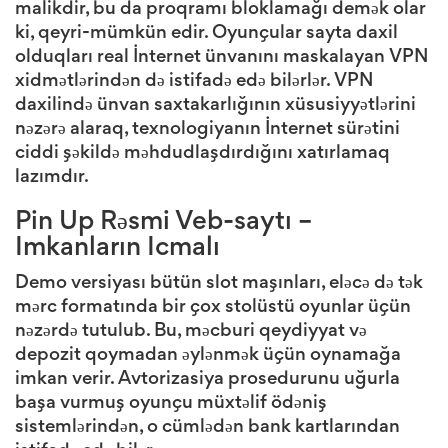
malikdir, bu da proqramı bloklamağı demək olar
ki, qeyri-mümkün edir. Oyunçular sayta daxil
olduqları real İnternet ünvanını maskalayan VPN
xidmətlərindən də istifadə edə bilərlər. VPN
daxilində ünvan saxtakarlığının xüsusiyyətlərini
nəzərə alaraq, texnologiyanın İnternet sürətini
ciddi şəkildə məhdudlaşdırdığını xatırlamaq
lazımdır.
Pin Up Rəsmi Veb-saytı –
Imkanların Icmalı
Demo versiyası bütün slot maşınları, eləcə də tək
mərc formatında bir çox stolüstü oyunlar üçün
nəzərdə tutulub. Bu, məcburi qeydiyyat və
depozit qoymadan əylənmək üçün oynamağa
imkan verir. Avtorizasiya prosedurunu uğurla
başa vurmuş oyunçu müxtəlif ödəniş
sistemlərindən, o cümlədən bank kartlarından