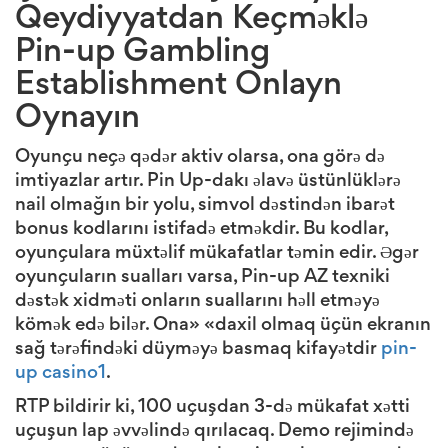
Qeydiyyatdan Keçməklə
Pin-up Gambling
Establishment Onlayn
Oynayın
Oyunçu neçə qədər aktiv olarsa, ona görə də
imtiyazlar artır. Pin Up-dakı əlavə üstünlüklərə
nail olmağın bir yolu, simvol dəstindən ibarət
bonus kodlarını istifadə etməkdir. Bu kodlar,
oyunçulara müxtəlif mükafatlar təmin edir. Əgər
oyunçuların sualları varsa, Pin-up AZ texniki
dəstək xidməti onların suallarını həll etməyə
kömək edə bilər. Ona» «daxil olmaq üçün ekranın
sağ tərəfindəki düyməyə basmaq kifayətdir
pin-
up casino1
.
RTP bildirir ki, 100 uçuşdan 3-də mükafat xətti
uçuşun lap əvvəlində qırılacaq. Demo rejimində