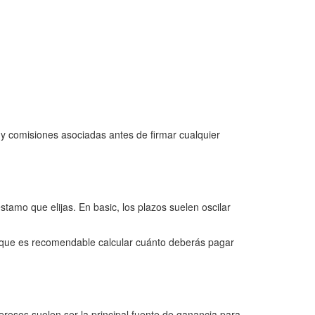
 y comisiones asociadas antes de firmar cualquier
tamo que elijas. En basic, los plazos suelen oscilar
o que es recomendable calcular cuánto deberás pagar
ereses suelen ser la principal fuente de ganancia para