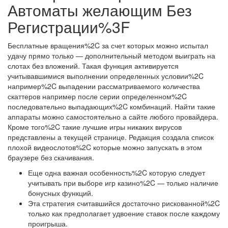
Автоматы желающим Без
Регистрации%3F
Бесплатные вращения%2C за счет которых можно испытал
удачу прямо только — дополнительный методом выиграть на
слотах без вложений. Такая функция активируется
учитывавшимися выполнении определенных условии%2C
например%2C выпадении рассматриваемого количества
скаттеров например после серии определенном%2C
последовательно выпадающих%2C комбинаций. Найти такие
аппараты можно самостоятельно а сайте любого провайдера.
Кроме того%2C такие лучшие игры никаких вирусов
представлены а текущей странице. Редакция создала список
плохой видеослотов%2C которые можно запускать в этом
браузере без скачивания.
Еще одна важная особенность%2C которую следует
учитывать при выборе игр казино%2C — только наличие
бонусных функций.
Эта стратегия считавшийся достаточно рискованной%2C
только как предполагает удвоение ставок после каждому
проигрыша.