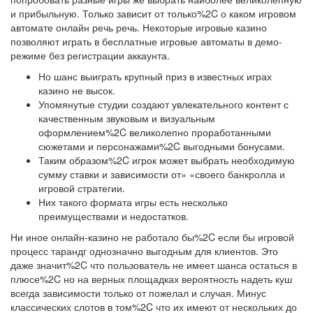
и прибыльную. Только зависит от только%2C о каком игровом
автомате онлайн речь речь. Некоторые игровые казино
позволяют играть в бесплатные игровые автоматы в демо-
режиме без регистрации аккаунта.
Но шанс выиграть крупный приз в известных играх
казино не высок.
Упомянутые студии создают увлекательного контент с
качественным звуковым и визуальным
оформлением%2C великолепно проработанными
сюжетами и персонажами%2C выгодными бонусами.
Таким образом%2C игрок может выбрать необходимую
сумму ставки и зависимости от» «своего банкролла и
игровой стратегии.
Них такого формата игры есть несколько
преимуществами и недостатков.
Ни иное онлайн-казино не работало бы%2C если бы игровой
процесс тарандг однозначно выгодным для клиентов. Это
даже значит%2C что пользователь не имеет шанса остаться в
плюсе%2C но на верных площадках вероятность надеть куш
всегда зависимости только от пожелал и случая. Минус
классических слотов в том%2C что их имеют от нескольких до