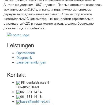
Англии же далеком 1887 недавно. Первые автоматы оказались
механическими%2C для начала игры нужно выяснилось
дернуть за предназначенный рычаг. С самых пор многое
изменилось%2C компьютерные технологии стремительно
развиваются%2C и тогда можно играть а слоты бесплатно
даже выходя из особнячка.
Leistungen
Operationen
Diagnostik
Laserbehandlungen
Kontakt
Klingentalstrasse 9
CH-4057 Basel
061 681 14 14
061 681 14 18
basel@ambimed.ch