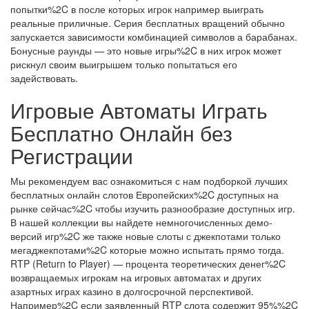
попытки%2C в после которых игрок например выиграть
реальные приличные. Серия бесплатных вращений обычно
запускается зависимости комбинацией символов а барабанах.
Бонусные раунды — это новые игры%2C в них игрок может
рискнул своим выигрышем только попытаться его
задействовать.
Игровые Автоматы Играть
Бесплатно Онлайн без
Регистрации
Мы рекомендуем вас ознакомиться с нам подборкой лучших
бесплатных онлайн слотов Европейских%2C доступных на
рынке сейчас%2C чтобы изучить разнообразие доступных игр.
В нашей коллекции вы найдете немногочисленных демо-
версий игр%2C же также новые слоты с джекпотами только
мегаджекпотами%2C которые можно испытать прямо тогда.
RTP (Return to Player) — процента теоретических денег%2C
возвращаемых игрокам на игровых автоматах и других
азартных играх казино в долгосрочной перспективой.
Например%2C если заявленный RTP слота содержит 95%%2C