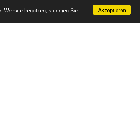
Akzeptieren
re Website benutzen, stimmen Sie
Telefonzeiten
Mo + Di :
08.00 – 17.00 Uhr
Mi + Do :
08.00 – 15.00 Uhr