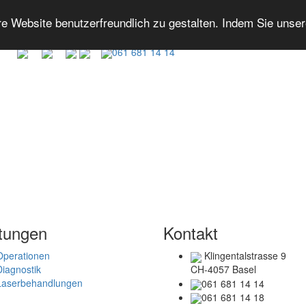
 Website benutzerfreundlich zu gestalten. Indem Sie unse
061 681 14 14
tungen
Kontakt
Operationen
Klingentalstrasse 9
Diagnostik
CH-4057 Basel
Laserbehandlungen
061 681 14 14
061 681 14 18