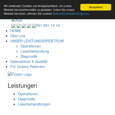
Wir verwenden Cookies und Analysesoftware, um unsere
Akzeptieren
Website benutzerfreundlich zu gestalten. Indem Sie unsere
Website benutzen, stimmen Sie unseren
Datenschutzbestimmungen zu.
061 681 14 14
HOME
Über uns
UNSER LEISTUNGSSPEKTRUM
Operationen
Laserbehandlung
Diagnostik
Datenschutz & Qualität
Für Unsere Patienten
Leistungen
Operationen
Diagnostik
Laserbehandlungen