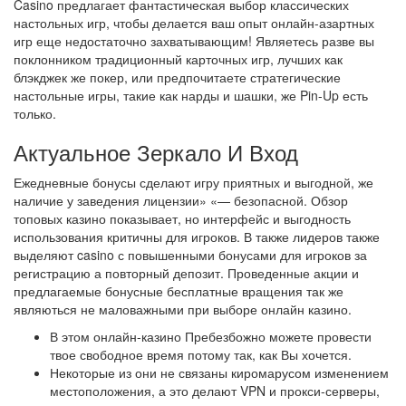
Casino предлагает фантастическая выбор классических
настольных игр, чтобы делается ваш опыт онлайн-азартных
игр еще недостаточно захватывающим! Являетесь разве вы
поклонником традиционный карточных игр, лучших как
блэкджек же покер, или предпочитаете стратегические
настольные игры, такие как нарды и шашки, же Pin-Up есть
только.
Актуальное Зеркало И Вход
Ежедневные бонусы сделают игру приятных и выгодной, же
наличие у заведения лицензии» «— безопасной. Обзор
топовых казино показывает, но интерфейс и выгодность
использования критичны для игроков. В также лидеров также
выделяют casino с повышенными бонусами для игроков за
регистрацию а повторный депозит. Проведенные акции и
предлагаемые бонусные бесплатные вращения так же
являються не маловажными при выборе онлайн казино.
В этом онлайн-казино Пребезбожно можете провести
твое свободное время потому так, как Вы хочется.
Некоторые из они не связаны киромарусом изменением
местоположения, а это делают VPN и прокси-серверы,