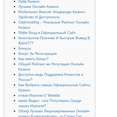
Лайв Казино
Лучшие Онлайн Казино
Мобильная Версия Эльдорадо Казино:
Удобство И Доступность
Casinorating – Реальный Рейтинг Онлайн
Казино
Stake Вход в Официальный Сайт
безопасном Платежи И быстрые Вывод В
Azino777
Бонусы
Бонус За Регистрацию
Как иметь Бонус?
Общий Рейтинг же Репутация Онлайн
Казино
Доступна ведь Поддержка Клиентов и
России?
Как Выбрать самые Официальные Сайты
Казино
отзыв Игроков О Vavada
какие Виды» «игр Популярны Среди
наших Игроков?
Обзор Лучших Лицензированных Онлайн-
казино В европейских» «и Стран Снг