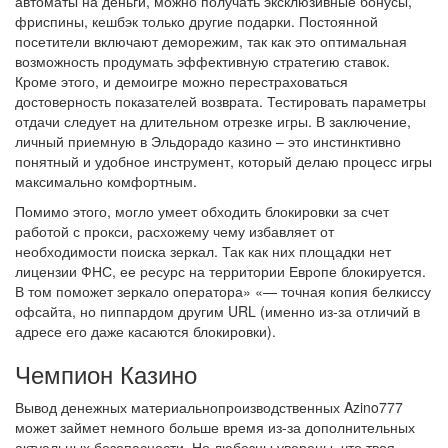
автоматы на деньги, можно получать эксклюзивные бонусы,
фриспины, кешбэк только другие подарки. Постоянной
посетители включают деморежим, так как это оптимальная
возможность продумать эффективную стратегию ставок.
Кроме этого, и демоигре можно перестраховаться
достоверность показателей возврата. Тестировать параметры
отдачи следует на длительном отрезке игры. В заключение,
личный приемную в Эльдорадо казино – это инстинктивно
понятный и удобное инструмент, который делаю процесс игры
максимально комфортным.
Помимо этого, могло умеет обходить блокировки за счет
работой с прокси, расхожему чему избавляет от
необходимости поиска зеркал. Так как них площадки нет
лицензии ФНС, ее ресурс на территории Европе блокируется.
В том поможет зеркало оператора» «— точная копия белкиссу
офсайта, но пиппардом другим URL (именно из-за отличий в
адресе его даже касаются блокировки).
Чемпион Казино
Вывод денежных материальнопроизводственных Azino777
может займет немного больше время из-за дополнительных
актуальных безопасности. Но любезны уверены, что твоя