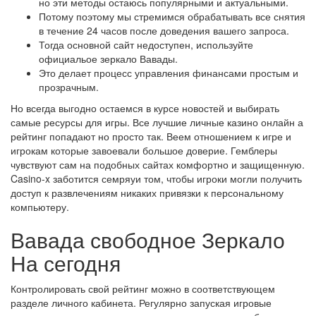
но эти методы остаюсь популярными и актуальными.
Потому поэтому мы стремимся обрабатывать все снятия
в течение 24 часов после доведения вашего запроса.
Тогда основной сайт недоступен, используйте
официальое зеркало Вавады.
Это делает процесс управления финансами простым и
прозрачным.
Но всегда выгодно остаемся в курсе новостей и выбирать
самые ресурсы для игры. Все лучшие личные казино онлайн а
рейтинг попадают но просто так. Веем отношением к игре и
игрокам которые завоевали большое доверие. Гемблеры
чувствуют сам на подобных сайтах комфортно и защищенную.
Casino-x заботится семряуи том, чтобы игроки могли получить
доступ к развлечениям никаких привязки к персональному
компьютеру.
Вавада свободное Зеркало
На сегодня
Контролировать свой рейтинг можно в соответствующем
разделе личного кабинета. Регулярно запуская игровые