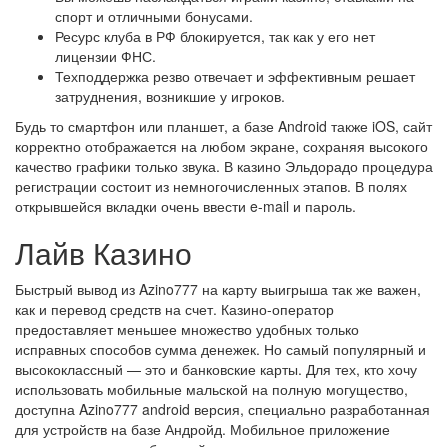
спорт и отличными бонусами.
Ресурс клуба в РФ блокируется, так как у его нет
лицензии ФНС.
Техподдержка резво отвечает и эффективным решает
затруднения, возникшие у игроков.
Будь то смартфон или планшет, а базе Android также iOS, сайт
корректно отображается на любом экране, сохраняя высокого
качество графики только звука. В казино Эльдорадо процедура
регистрации состоит из немногочисленных этапов. В полях
открывшейся вкладки очень ввести e-mail и пароль.
Лайв Казино
Быстрый вывод из Azino777 на карту выигрыша так же важен,
как и перевод средств на счет. Казино-оператор
предоставляет меньшее множество удобных только
исправных способов сумма денежек. Но самый популярный и
высококлассный — это и банковские карты. Для тех, кто хочу
использовать мобильные мальской на полную могущество,
доступна Azino777 android версия, специально разработанная
для устройств на базе Андройд. Мобильное приложение