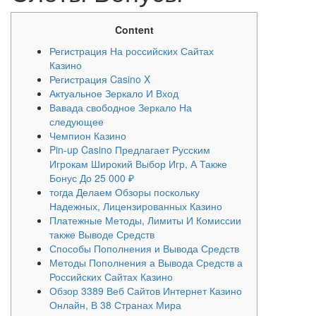
Content
Регистрация На российских Сайтах
Казино
Регистрация Casino X
Актуальное Зеркало И Вход
Вавада свободное Зеркало На
следующее
Чемпион Казино
Pin-up Casino Предлагает Русским
Игрокам Широкий Выбор Игр, А Также
Бонус До 25 000 ₽
тогда Делаем Обзоры поскольку
Надежных, Лицензированных Казино
Платежные Методы, Лимиты И Комиссии
также Выводе Средств
Способы Пополнения и Вывода Средств
Методы Пополнения а Вывода Средств а
Российских Сайтах Казино
Обзор 3389 Веб Сайтов Интернет Казино
Онлайн, В 38 Странах Мира