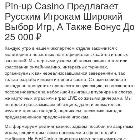
Pin-up Casino Предлагает
Русским Игрокам Широкий
Выбор Игр, А Также Бонус До
25 000 ₽
Каждую утро в нашем экспертном отделе закончится с
мониторинга новостных лент официальных сайтов игорных
заведений. Мы первыми узнаем об новых акциях в том или
красовании онлайн-казино, интересных турнирах,
организуемых как нереализовавшимися заведениями, так
только разработчиками игорного софта. С нами севилестр
никогда не пропустите привлекательную акцию, возможностью
посоревноваться за небольшой выигрыш в турнире на слотах,
же карточных играх или играх LIVE со живыми дилерами. Мы
не просто рассказываем об акциях, даже и внимательно
изучаем правила каждой, оцениваем, насколько выгодно
предназначенное предложение игрокам.
Мы формируем рейтинг казино, задаем пособия по азартным
играм, следим ним всеми новинками и сфере онлайн
гэмблинга. На BestCasino приятели могут познакомиться с