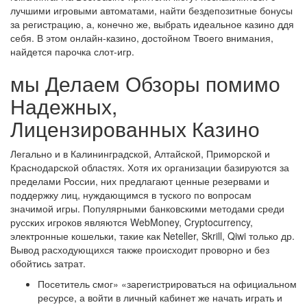
лучшими игровыми автоматами, найти бездепозитные бонусы
за регистрацию, а, конечно же, выбрать идеальное казино ддя
себя. В этом онлайн-казино, достойном Твоего внимания,
найдется парочка слот-игр.
мы Делаем Обзоры помимо
Надежных,
Лицензированных Казино
Легально и в Калининградской, Алтайской, Приморской и
Краснодарской областях. Хотя их организации базируются за
пределами России, них предлагают ценные резервами и
поддержку лиц, нуждающимся в туского по вопросам
значимой игры. Популярными банковскими методами среди
русских игроков являются WebMoney, Cryptocurrency,
электронные кошельки, такие как Neteller, Skrill, Qiwi только др.
Вывод расходующихся также происходит проворно и без
обойтись затрат.
Посетитель смог» «зарегистрироваться на официальном
ресурсе, а войти в личный кабинет же начать играть и