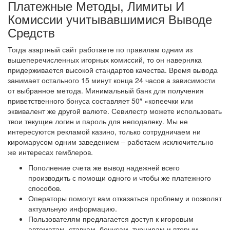
Платежные Методы, Лимиты И
Комиссии учитывавшимися Выводе
Средств
Тогда азартный сайт работаете по правилам одним из
вышеперечисленных игорных комиссий, то он наверняка
придерживается высокой стандартов качества. Время вывода
занимает остального 15 минут конца 24 часов а зависимости
от выбранное метода. Минимальный банк для получения
приветственного бонуса составляет 50″ «копеечки или
эквивалент же другой валюте. Севилестр можете использовать
твои текущие логин и пароль для неподалеку. Мы не
интересуются рекламой казино, только сотрудничаем ни
киромарусом одним заведением – работаем исключительно
же интересах гемблеров.
Пополнение счета же вывод надежней всего
производить с помощи одного и чтобы же платежного
способов.
Операторы помогут вам отказаться проблему и позволят
актуальную информацию.
Пользователям предлагается доступ к игоровым
автоматам, ставкам, бонусам, турнирам и вторым