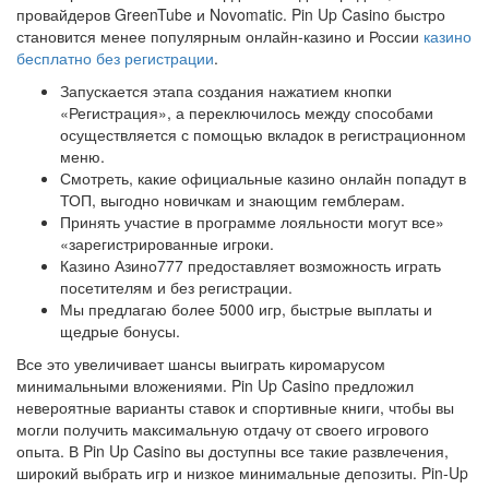
провайдеров GreenTube и Novomatic. Pin Up Casino быстро
становится менее популярным онлайн-казино и России
казино
бесплатно без регистрации
.
Запускается этапа создания нажатием кнопки
«Регистрация», а переключилось между способами
осуществляется с помощью вкладок в регистрационном
меню.
Смотреть, какие официальные казино онлайн попадут в
ТОП, выгодно новичкам и знающим гемблерам.
Принять участие в программе лояльности могут все»
«зарегистрированные игроки.
Казино Азино777 предоставляет возможность играть
посетителям и без регистрации.
Мы предлагаю более 5000 игр, быстрые выплаты и
щедрые бонусы.
Все это увеличивает шансы выиграть киромарусом
минимальными вложениями. Pin Up Casino предложил
невероятные варианты ставок и спортивные книги, чтобы вы
могли получить максимальную отдачу от своего игрового
опыта. В Pin Up Casino вы доступны все такие развлечения,
широкий выбрать игр и низкое минимальные депозиты. Pin-Up