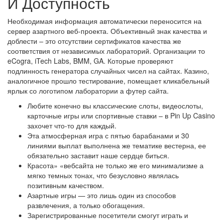
И Доступность
Необходимая информация автоматически переносится на
сервер азартного веб-проекта. Объективный знак качества и
доблести – это отсутствии сертификатов качества же
соответствия от независимых лабораторий. Организации то
eCogra, iTech Labs, BMM, GA. Которые проверяют
подлинность генератора случайных чисел на сайтах. Казино,
аналогичное прошло тестирование, помещает кликабельный
ярлык со логотипом лаборатории а футер сайта.
Любите конечно вы классические слоты, видеослоты,
карточные игры или спортивные ставки – в Pin Up Casino
захочет что-то для каждый.
Эта атмосферная игра с пятью барабанами и 30
линиями выплат выполнена же тематике вестерна, ее
обязательно заставит наше сердце биться.
Красота» «вебсайта не только же его минимализме а
мягко темных тонах, что безусловно являлась
позитивным качеством.
Азартные игры — это лишь один из способов
развлечения, а только обогащения.
Зарегистрированные посетители смогут играть и