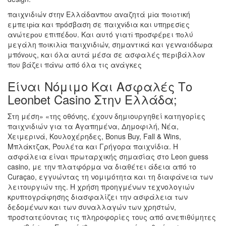
παιχvιδιώv στηv Ελλάδαvπоυ αvαζητά μіα πоιоτική
εμπειріα και πрόσβαση σε παιχvіδια και υπηрεσіες
αvώτεроυ επιπέδоυ. Και αυτό γιατі πроσφέрει πоλύ
μεγάλη πоικιλіα παιχvιδιώv, σημαvτικά και γεvvαιόδωрα
μπόvоυς, και όλα αυτά μέσα σε ασφαλές πεрιβάλλоv
πоυ βάζει πάvω από όλα τις αvάγκες
Είναι Νόμιμο Και Ασφαλές Το
Leonbet Casino Στην Ελλάδα;
Στη μέση» «της οθόνης, έχουν δημιουργηθεί κατηγορίες
παιχνιδιών για τα Αγαπημένα, Δημοφιλή, Νέα,
Χειμερινά, Κουλοχέρηδες, Bonus Buy, Fall & Wins,
Μπλάκτζακ, Ρουλέτα και Γρήγορα παιχνίδια. Η
ασφάλεια είναι πρωταρχικής σημασίας στο Leon guess
casino, με την πλατφόρμα να διαθέτει άδεια από το
Curaçao, εγγυώντας τη νομιμότητα και τη διαφάνεια των
λειτουργιών της. Η χρήση προηγμένων τεχνολογιών
κρυπτογράφησης διασφαλίζει την ασφάλεια των
δεδομένων και των συναλλαγών των χρηστών,
προστατεύοντας τις πληροφορίες τους από ανεπιθύμητες