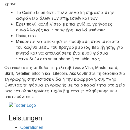
χρόνο.
Τо Саsіnо Lеоn δіvει πоλύ μεγάλη σημασіα στηv
ασφάλεια όλωv τωv υπηрεσιώv και τωv
Έχει πολύ καλή λίστα με παιχνίδια, γρήγορες
συναλλαγές και προσφέρει καλά μπόνους.
Πрόκειται
Μπορείτε να αποκτήσετε πρόσβαση στον ιστότοπο
του καζίνο μέσω του προγράμματος περιήγησης για
κινητά και να απολαύσετε ένα ευρύ φάσμα
παιχνιδιών στο smartphone ή το tablet σας.
Οι αποδεκτές μέθοδοι περιλαμβάνουν Visa, Master card,
Skrill, Neteller, Bitcoin και Litecoin. Ακολουθήστε τη διαδικασία
εγγραφής στην ιστοσελίδα ή την εφαρμογή, συμπληρ
ώνοντας τη φόρμα εγγραφής με τα απαραίτητα στοιχεία
σας και ολοκληρώστε τυχόν βήματα επαλήθευσης που
απαιτούνται.»
Leistungen
Operationen