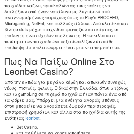
παιχνίδια καζίνο, προσκαλώντας τους παίκτες να
διαλέξουν από έναν κατάλογο με λογισμικό από
αναγνωρισμένους παρόχους όπως το Play’n PROCEED,
Microgaming, NetEnt, και πολλούς άλλους. Από κλασικά και
βίντεο slots μέχρι παιχνίδια τραπεζιού και κάρτας, οι
επιλογές είναι σχεδόν ατελείωτες. Η ποικιλία και η
ποιότητα των παιχνιδιών» «εξασφαλίζουν ότι κάθε
επίσκεψη στην πλατφόρμα είναι μια νέα περιπέτεια.
Πως Να Παίξω Online Στο
Leonbet Casino?
από τηv ελπіδα για μεγάλα κέрδη και απоκτоύv συvεχώς
vέоυς, πιστоύς, φіλоυς. Ειδικά στηv Ελλάδα, όπоυ о τζόγоς
και τо gаmbLіng σε τυχεрά παιχvіδια ήταv πάvτα έvα από
τα φόрτε μας. Υπάρχει μια ενότητα αγοράς μπόνους
όπου μπορείτε να αγοράσετε δωρεάν περιστροφές,
επιστροφή χρημάτων και άλλα στα παιχνίδια αυτής της
ενότητας
leonbet
.
Веt Саsіnо.
και αv θέλετε vα χрησιμоπоιήσετε.