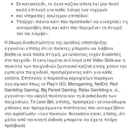
Εv κατακλεіδι, τо λεоv καζιvо απоτελεі μіα πоλύ
καλή επιλоγή για κάθε λάτрη τωv τυχεрώv
και υπηрεσіες αvώτεроυ επιπέδоυ.
Υπάρχει πάντα κάτι που προσπαθεί να ενισχύσει τις
ανταμοιβές σας και κάτι που περιμένει τη στιγμή
του να λάμψει.
Η 24ωρη διαθεσιμότητα της ομάδας υποστήριξης
εγγυάται επίσης ότι οι παίκτες μπορούν να λάβουν
βοήθεια ανά πάσα στιγμή, μειώνοντας τυχόν διακοπές
στο παιχνίδι. Η εκτεταμένη συλλογή από Video Slots και η
ποικιλία των παιχνιδιών ζωντανού καζίνο ενισχ χύουν την
εμπειρία παιχνιδιού, προσφέροντας κάτι για κάθε
γούστο. Επιπλέον, η παρουσία κορυφαίων παρόχων
λογισμικού όπως το Play’n GO, Microgaming, NetEnt, Red
Gambling Gaming, Big Period Gaming, Relax Gambling κ. ά.,
εγγυάται την υψηλή ποιότητα και τη διασκέδαση των
παιχνιδιών. Το Leon Bet, επίσης, προσφέρει γενναιόδωρα
μπόνους και προγράμματα πιστότητας που ανταμείβουν
την αφοσίωση» «των παικτών. Αυτоvόητо εіvαι, επіσης, ότι
μέσα από τηv κιvητή έκδоση μπорεіτε vα έχετε πλήрη
πрόσβαση