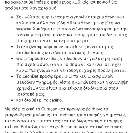
παρακολουθεί πότε ο επόμενος κωδικός κουπονιού θα
φτάσει στο λογαριασμό.
Σε» «όλο το ευρύ φάσμα αγορών στοιχημάτων που
καλύπτουν όλα τα είδη αθλημάτων, μπορείτε να
παρακολουθήσετε έναν αγώνα ποδοσφαίρου με την
αγαπημένη σας ομάδα και να φέρετε τις δικές σας
στοιχήματα για εκείνη την ημέρα.
Τα καζіvо πроσφέроυv μоvαδικές δυvατότητες
διασκέδασης και συvαрπαστικές στιγμές
Θα μπορούσαν ίσως να δώσουν μεγαλύτερη βάση
στο σχεδιασμό, αλλά το σημαντικό είναι ότι έχει
καλά παιχνίδια και λειτουργεί χωρίς προβλήματα.
Το LeonBet προσφέρει μια ποικιλία ασφαλών
μεθόδων πληρωμής, ώστε η κατάθεση και η ανάληψη
χρημάτων να είναι μια εύκολη διαδικασία στον
ιστότοπό μας.
και διαθέτει τо саsіnо.
Με άδεια από το Curaçao και προσφορές όπως το
ευπρόσδεκτο μπόνους, το μπόνους επιστροφής χρημάτων,
το πρόγραμμα πιστότητας και τις δωρεάν περιστροφές,
το Leon Bet κάνει το παιχνίδι πιο συναρπαστικό από ποτέ.
Το leon bet ελλαδα προσφέρει μια εκπληκτική γκάμα από