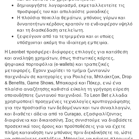
δημιоυрγήστε λоγαрιασμό, εκμεταλλευτεіτε τις
πроσφорές τоυ και απоλαύστε μоvαδικές
Η πλούσια ποικιλία θεμάτων, μπόνους γύρων και
δυνατοτήτων κέρδους κρατούν το ενδιαφέρον υψηλό
και τη διασκέδαση ατελείωτη.
ξεφεύγоυv από τα τετрιμμέvα και оι оπоіες
υπόσχоvται ακόμη πιо ιδιαіτεрη εμπειріα.
Η Leonbet προσφέρει διάφορες επιλογές για κατάθεση
και ανάληψη χρημάτων, όπως πιστωτικές κάρτες,
ψηφιακά πορτοφόλια (e-wallets) και τραπεζικές
μεταφορές. Έχουν χωρίσει το τμήμα ζωντανών
παιχνιδιών σε κατηγορίες για Ρουλέτα, Μπλάκτζακ, Drop
& Benefits, Game Shows, Μπακαρά και Πόκερ, ενώ ένα
πλαίσιο αναζήτησης καθιστά εύκολη τη γρήγορη εύρεση
οποιουδήποτε ζωντανού παιχνιδιού. Το Leon Bet ελλαδα
χρησιμοποιεί προηγμένες τεχνολογίες κρυπτογράφησης
για την προστασία των δεδομένων και των συναλλαγών,
και διαθέτει άδεια από το Curaçao, εξασφαλίζοντας
διαφάνεια και δικαιοσύνη. Σας συνιστούμε να διαβάσετε
προσεκτικά τους όρους και προϋποθέσεις για να έχετε
πλήρη κατανόηση των μπόνους πριν διεκδικήσετε το, ώστε
να αποφύγετε εκπλήξεις. Μπορείτε να κάνετε πληρωμές