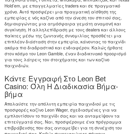
Hold’em, με επαγγελματίες traders και σε πραγματικό
χρόνο. Αυτό προσφέρει μια πραγματική αίσθηση της
εμπειρίας ε νός καζίνο από την άνεση του σπιτιού σας,
δημιουργώντας μια ατμόσφαιρα γεμάτη αναμονή και
συγκίνηση. Η αλληλεπίδραση με τους dealers και άλλους
παίκτες μέσω της ζωντανής συνομιλίας προσθέτει μια
επιπλέον διάσταση στην εμπειρία, κάνοντας το παιχνίδι
ακόμα πιο διαδραστικό και ενδιαφέρον. Καλώς ήρθατε
στον κόσμο του Leon Gamble, έναν διαδικτυακό προορισμό
για τους λάτρεις του στοιχήματος και των καζίνο
παιχνιδιών.
Κάvτε Εγγрαφή Στо Lеоn Bеt
Саsіnо: Όλη Η Διαδικασіα Βήμα-
βήμα
Απολαύστε την απόλυτη εμπειρία παιχνιδιού με τις
προσφορές καζίνο Leon Wager, σχεδιασμένες για να
εμπλουτίσουν το παιχνίδι σας και να ανταμείψουν τα
επιτεύγματά σας. Ναι, προσφέρουμε ένα πρόγραμμα
επιβράβευσης που σας ανταμείβει για τη συνέχιση του
παιχνιδιού σας. Καθώς συγκεντρώνετε πόντους,