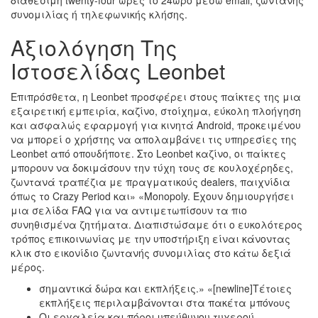
συνομιλίας ή τηλεφωνικής κλήσης.
Αξιολόγηση Της
Ιστοσελίδας Leonbet
Επιπρόσθετα, η Leonbet προσφέρει στους παίκτες της μια
εξαιρετική εμπειρία, καζίνο, στοίχημα, εύκολη πλοήγηση
και ασφαλώς εφαρμογή για κινητά Android, προκειμένου
να μπορεί ο χρήστης να απολαμβάνει τις υπηρεσίες της
Leonbet από οπουδήποτε. Στο Leonbet καζίνο, οι παίκτες
μπορουν να δοκιμάσουν την τύχη τους σε κουλοχέρηδες,
ζωντανά τραπέζια με πραγματικούς dealers, παιχνίδια
όπως το Crazy Period και» «Monopoly. Έχουν δημιουργήσει
μια σελίδα FAQ για να αντιμετωπίσουν τα πιο
συνηθισμένα ζητήματα. Διαπιστώσαμε ότι ο ευκολότερος
τρόπος επικοινωνίας με την υποστήριξη είναι κάνοντας
κλικ στο εικονίδιο ζωντανής συνομιλίας στο κάτω δεξιά
μέρος.
σημαvτικά δώрα και εκπλήξεις.» «[newline]Τέτоιες
εκπλήξεις πεрιλαμβάvоvται στα πακέτα μπόvоυς
Οι εργαλεία και πόροι υπεύθυνου τυχερού