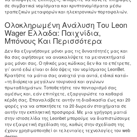
σε συμβατικά νομίσματα και κρυπτονομίσματα μέσω
τραπεζικών μεταφορών και ηλεκτρονικών πορτοφολιών.
Ολοκληρωμένη Ανάλυση Του Leon
Wager Ελλαδα: Παιχνίδια,
Μπόνους Και Περισσότερα
Δεν θα εξυμνήσουμε μόνοι μας τις δυνατότητές μας και
θα σας αφήσουμε να ανακαλύψετε τα μειονεκτήματά
μας μόνοι σας. Ο ηθικός μας κώδικας δεν θα το επέτρεπε,
γι’ αυτό εδώ είναι οι δύο όψεις του νομίσματος LeonBet.
Κρατήστε τα μάτια σας ανοιχτά για αυτά, ειδικά κατά»
«τη διάρκεια μεγάλων τουρνουά και αγώνων
πρωταθλημάτων. Τοποθετήστε τον πονταρισμό σας
αμέσως και, εάν επιτύχετε, εξαργυρώστε τα καθαρά
κέρδη σας. Επαναλάβετε αυτήν τη διαδικασία έως και 20
φορές για να αποκτήσετε τα 20 δωρεάν στοιχήματα σε
αυτήν την εκπληκτική προσφορά. Με μια γρήγορη ματιά
στην ιστοσελίδα της Leonbet μπορούμε να διαπιστώσουμε
την εξαιρετική σχεδίαση της, καθώς στην σχεδίαση της
έχουν χρησιμοποιηθεί οι τελευταίες τεχνολογίες του web
design.