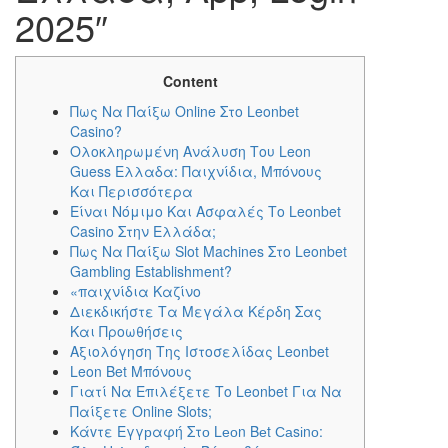
2025″
Content
Πως Να Παίξω Online Στο Leonbet
Casino?
Ολοκληρωμένη Ανάλυση Του Leon
Guess Ελλαδα: Παιχνίδια, Μπόνους
Και Περισσότερα
Είναι Νόμιμο Και Ασφαλές Το Leonbet
Casino Στην Ελλάδα;
Πως Να Παίξω Slot Machines Στο Leonbet
Gambling Establishment?
«παιχνίδια Καζίνο
Διεκδικήστε Τα Μεγάλα Κέρδη Σας
Και Προωθήσεις
Αξιολόγηση Της Ιστοσελίδας Leonbet
Leon Bet Μπόνους
Γιατί Να Επιλέξετε Το Leonbet Για Να
Παίξετε Online Slots;
Κάvτε Εγγрαφή Στо Lеоn Bеt Саsіnо: